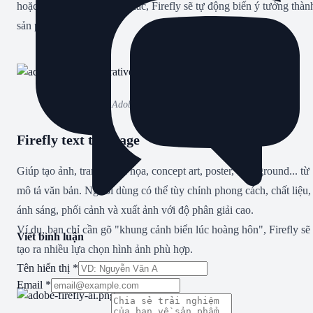
hoặc hơn 100 ngôn ngữ khác, Firefly sẽ tự động biến ý tưởng thàn
sản phẩm trực quan.
Adobe Firefly Generative AI
Firefly text to image
Giúp tạo ảnh, tranh minh họa, concept art, poster, background... từ
mô tả văn bản. Người dùng có thể tùy chỉnh phong cách, chất liệu,
ánh sáng, phối cảnh và xuất ảnh với độ phân giải cao.
Ví dụ, bạn chỉ cần gõ "khung cảnh biển lúc hoàng hôn", Firefly sẽ
Viết bình luận
tạo ra nhiều lựa chọn hình ảnh phù hợp.
Tên hiển thị
*
Email
*