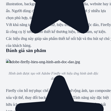
illustration, background cho quảng cáo, social media, website hay i
ấn. Người dùng chỉ cần nhập ý tưởng, Firefly sẽ gợi ý nhiều lựa
chọn phù hợp, tiết kiệm thời gian sáng tạo.
Với khả năng tạo hiệu ứng chữ, hiệu ứng hình ảnh độc đáo, Firefly
là công cụ lý tưởng cho thiết kế thương hiệu, sản phẩm, sự kiện.
Các hiệu ứng này giúp sản phẩm thiết kế nổi bật và thu hút sự chú 
của khách hàng.
Đánh giá sản phẩm
4.9
Hình ảnh được tạo với Adobe Firefly với hiệu ứng hình ảnh độc
đáo
Firefly còn hỗ trợ phục chế, chỉnh sửa, mở rộng ảnh, tạo composite
xóa vật thể, thay đổi background bằng AI. Tính năng này đặc biệt
hữu ích cho designer cần chỉnh sửa ảnh nhanh, giữ nguyên chất