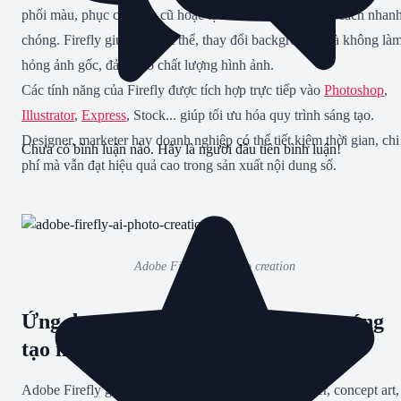
phối màu, phục chế ảnh cũ hoặc tạo ảnh composite một cách nhan
chóng. Firefly giúp xóa vật thể, thay đổi background mà không là
hỏng ảnh gốc, đảm bảo chất lượng hình ảnh.
Các tính năng của Firefly được tích hợp trực tiếp vào
Photoshop
,
Illustrator
,
Express
, Stock... giúp tối ưu hóa quy trình sáng tạo.
Designer, marketer hay doanh nghiệp có thể tiết kiệm thời gian, chi
Chưa có bình luận nào. Hãy là người đầu tiên bình luận!
phí mà vẫn đạt hiệu quả cao trong sản xuất nội dung số.
Adobe Firefly AI photo creation
Ứng dụng của Adobe Firefly trong sáng
tạo nội dung số
Adobe Firefly giúp tạo nhanh hình ảnh, poster, banner, concept art,