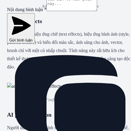
Adobe Firefly Firefly text to image
Nội dung bình luận
*
Firefly effects
Cho phép tạo hiệu ứng chữ (text effects), hiệu ứng hình ảnh (style,
Gửi bình luận
pattern, texture) và biến đổi màu sắc, ánh sáng cho ảnh, vector,
brush chỉ với một cú nhấp chuột. Tính năng này rất hữu ích cho
thiết kế thương hiệu, poster quảng cáo hoặc sản phẩm sáng tạo độc
đáo.
Adobe Firefly Firefly effects
AI photo creation
Người dùng có thể chỉnh sửa, mở rộng, thay đổi bối cảnh, vật thể,