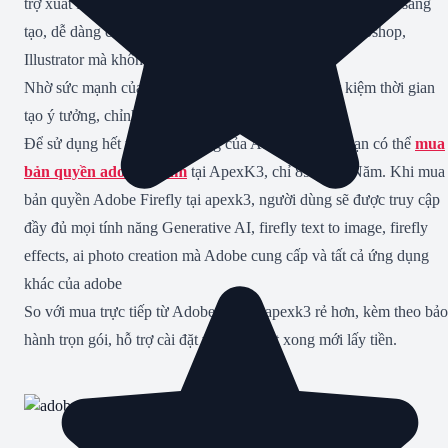
trợ xuất file chất lượng cao. Điều này giúp tối ưu workflow sáng
tạo, dễ dàng chuyển đổi giữa các phần mềm như Photoshop,
Illustrator mà không mất dữ liệu hay chất lượng.
Nhờ sức mạnh của Generative AI, Firefly giúp tiết kiệm thời gian
tạo ý tưởng, chỉnh sửa, sản xuất nội dung số.
Để sử dụng hết tất cả tính năng của Adobe Firefly, bạn có thể
mua
bản quyền adobe 1 năm
tại ApexK3, chỉ 890k / 1 Năm. Khi mua
bản quyền Adobe Firefly tại apexk3, người dùng sẽ được truy cập
đầy đủ mọi tính năng Generative AI, firefly text to image, firefly
effects, ai photo creation mà Adobe cung cấp và tất cả ứng dụng
khác của adobe
So với mua trực tiếp từ Adobe, giá tại apexk3 rẻ hơn, kèm theo bảo
hành trọn gói, hỗ trợ cài đặt và kích hoạt xong mới lấy tiền.