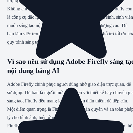
lượng và không phá hủy ảnh gốc.
Không chỉ dành cho designer, marketer, agency, Adobe Firefly còn
là công cụ đắc lực cho doanh nghiệp, giáo viên, học sinh, sinh viên
muốn sáng tạo nội dung nhanh, hợp pháp và chất lượng cao. Dù
bạn làm việc trong lĩnh vực nào, Firefly đều có thể hỗ trợ tối ưu hó
quy trình sáng tạo nội dung số.
Vì sao nên sử dụng Adobe Firefly sáng tạ
nội dung bằng AI
Adobe Firefly chinh phục người dùng nhờ giao diện trực quan, dễ
sử dụng. Dù bạn là người mới làm quen với thiết kế hay chuyên gi
sáng tạo, Firefly đều mang lại trải nghiệm thân thiện, dễ tiếp cận.
Một điểm quan trọng là Firefly đảm bảo bản quyền và an toàn phá
lý cho hình ảnh, hiệu ứng tạo ra từ AI.
Firefly tích hợp sâu với hệ sinh thái Adobe, đồng bộ tài nguyên, hỗ