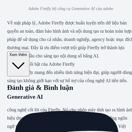
Adobe Firefly bộ công cụ Generative AI của adobe
Về mặt pháp lý, Adobe Firefly được huấn luyện trên dữ liệu bản
quyền an toàn, đảm bảo hình ảnh và nội dung tạo ra hoàn toàn hợp
pháp để sử dụng cho cá nhân, doanh nghiệp, agency hoặc mục đíc
thương mại. Đây là ưu điểm vượt trội giúp Firefly trở thành lựa
Xem thêm
chọn hàng đầu cho sáng tạo nội dung số bằng AI.
Tính năng nổi bật của Adobe Firefly
Adobe Firefly mang đến nhiều tính năng hiện đại, giúp người dùng
sáng tạo không giới hạn với sự hỗ trợ của công nghệ AI tiên tiến.
Đánh giá & Bình luận
Generative AI
công nghệ cốt lõi của Firefly. Nó cho phép máy tính tạo ra hình ản
hiệu ứng, vector, brush, mẫu thiết kế mới chỉ từ mô tả bằng ngôn
ngữ tự nhiên. Người dùng chỉ cần nhập ý tưởng bằng tiếng Việt