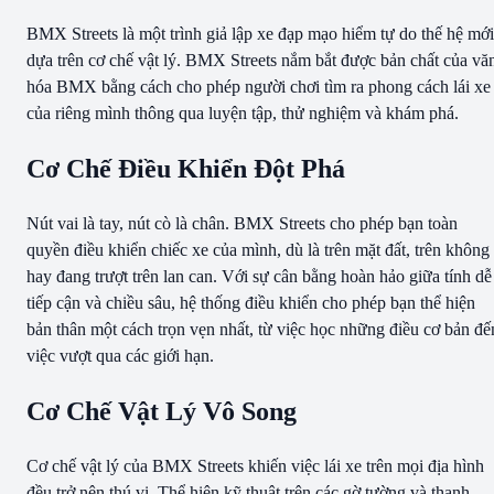
BMX Streets là một trình giả lập xe đạp mạo hiểm tự do thế hệ mới
dựa trên cơ chế vật lý. BMX Streets nắm bắt được bản chất của vă
hóa BMX bằng cách cho phép người chơi tìm ra phong cách lái xe
của riêng mình thông qua luyện tập, thử nghiệm và khám phá.
Cơ Chế Điều Khiển Đột Phá
Nút vai là tay, nút cò là chân. BMX Streets cho phép bạn toàn
quyền điều khiển chiếc xe của mình, dù là trên mặt đất, trên không
hay đang trượt trên lan can. Với sự cân bằng hoàn hảo giữa tính dễ
tiếp cận và chiều sâu, hệ thống điều khiển cho phép bạn thể hiện
bản thân một cách trọn vẹn nhất, từ việc học những điều cơ bản đế
việc vượt qua các giới hạn.
Cơ Chế Vật Lý Vô Song
Cơ chế vật lý của BMX Streets khiến việc lái xe trên mọi địa hình
đều trở nên thú vị. Thể hiện kỹ thuật trên các gờ tường và thanh