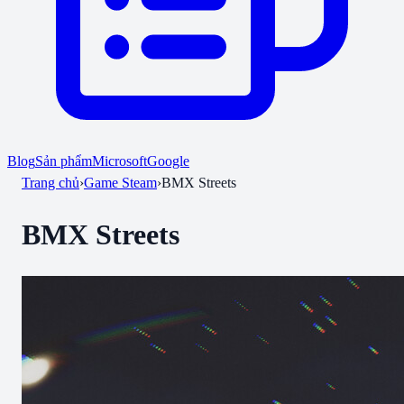
Blog
Sản phẩm
Microsoft
Google
Trang chủ
›
Game Steam
›
BMX Streets
BMX Streets