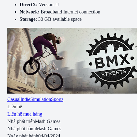
DirectX:
Version 11
Network:
Broadband Internet connection
Storage:
30 GB available space
Casual
Indie
Simulation
Sports
Liên hệ
Liên hệ mua hàng
Nhà phát triển
Mash Games
Nhà phát hành
Mash Games
Ngày phát hành
04/04/2024