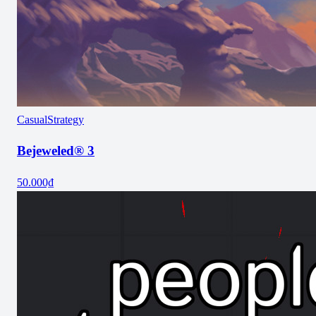
Casual
Strategy
Bejeweled® 3
50.000₫