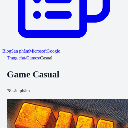
Blog
Sản phẩm
Microsoft
Google
Trang chủ
/
Games
/
Casual
Game
Casual
78
sản phẩm