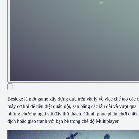
Besiege là một game xây dựng dựa trên vật lý về việc chế tạo các 
máy cơ khí để tiêu diệt quân đội, san bằng các lâu đài và vượt qua
những chướng ngại vật đầy thử thách. Chinh phục phần chơi chiến
dịch hoặc giao tranh với bạn bè trong chế độ Multiplayer