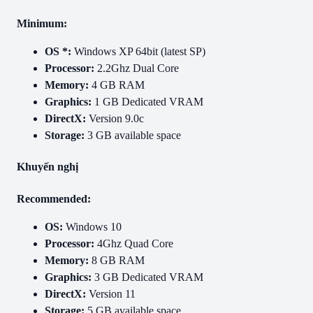
Minimum:
OS *:
Windows XP 64bit (latest SP)
Processor:
2.2Ghz Dual Core
Memory:
4 GB RAM
Graphics:
1 GB Dedicated VRAM
DirectX:
Version 9.0c
Storage:
3 GB available space
Khuyến nghị
Recommended:
OS:
Windows 10
Processor:
4Ghz Quad Core
Memory:
8 GB RAM
Graphics:
3 GB Dedicated VRAM
DirectX:
Version 11
Storage:
5 GB available space