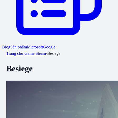
Blog
Sản phẩm
Microsoft
Google
Trang chủ
›
Game Steam
›
Besiege
Besiege