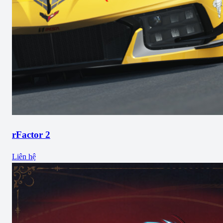
rFactor 2
Liên hệ