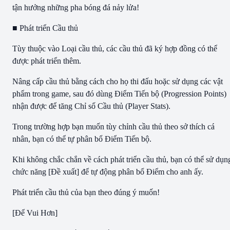
tận hưởng những pha bóng đá nảy lửa!
■ Phát triển Cầu thủ
Tùy thuộc vào Loại cầu thủ, các cầu thủ đã ký hợp đồng có thể
được phát triển thêm.
Nâng cấp cầu thủ bằng cách cho họ thi đấu hoặc sử dụng các vật
phẩm trong game, sau đó dùng Điểm Tiến bộ (Progression Points)
nhận được để tăng Chỉ số Cầu thủ (Player Stats).
Trong trường hợp bạn muốn tùy chỉnh cầu thủ theo sở thích cá
nhân, bạn có thể tự phân bổ Điểm Tiến bộ.
Khi không chắc chắn về cách phát triển cầu thủ, bạn có thể sử dụn
chức năng [Đề xuất] để tự động phân bổ Điểm cho anh ấy.
Phát triển cầu thủ của bạn theo đúng ý muốn!
[Để Vui Hơn]