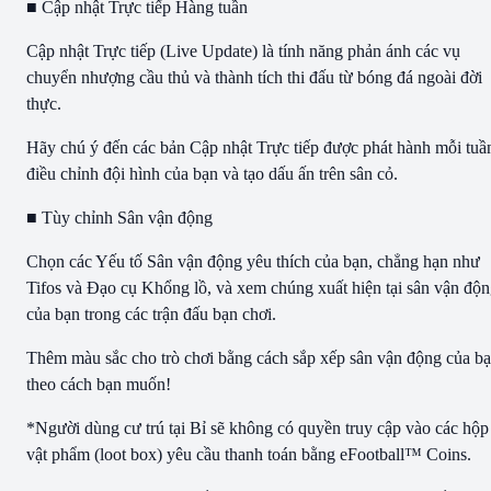
■ Cập nhật Trực tiếp Hàng tuần
Cập nhật Trực tiếp (Live Update) là tính năng phản ánh các vụ
chuyển nhượng cầu thủ và thành tích thi đấu từ bóng đá ngoài đời
thực.
Hãy chú ý đến các bản Cập nhật Trực tiếp được phát hành mỗi tuầ
điều chỉnh đội hình của bạn và tạo dấu ấn trên sân cỏ.
■ Tùy chỉnh Sân vận động
Chọn các Yếu tố Sân vận động yêu thích của bạn, chẳng hạn như
Tifos và Đạo cụ Khổng lồ, và xem chúng xuất hiện tại sân vận độ
của bạn trong các trận đấu bạn chơi.
Thêm màu sắc cho trò chơi bằng cách sắp xếp sân vận động của b
theo cách bạn muốn!
*Người dùng cư trú tại Bỉ sẽ không có quyền truy cập vào các hộp
vật phẩm (loot box) yêu cầu thanh toán bằng eFootball™ Coins.