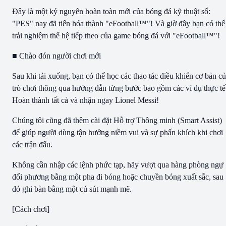
Đây là một kỷ nguyên hoàn toàn mới của bóng đá kỹ thuật số:
"PES" nay đã tiến hóa thành "eFootball™"! Và giờ đây bạn có thể
trải nghiệm thế hệ tiếp theo của game bóng đá với "eFootball™"!
■ Chào đón người chơi mới
Sau khi tải xuống, bạn có thể học các thao tác điều khiển cơ bản c
trò chơi thông qua hướng dẫn từng bước bao gồm các ví dụ thực tế
Hoàn thành tất cả và nhận ngay Lionel Messi!
Chúng tôi cũng đã thêm cài đặt Hỗ trợ Thông minh (Smart Assist)
để giúp người dùng tận hưởng niềm vui và sự phấn khích khi chơi
các trận đấu.
Không cần nhập các lệnh phức tạp, hãy vượt qua hàng phòng ngự
đối phương bằng một pha đi bóng hoặc chuyền bóng xuất sắc, sau
đó ghi bàn bằng một cú sút mạnh mẽ.
[Cách chơi]