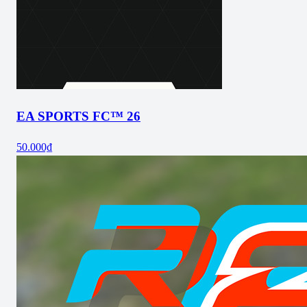
EA SPORTS FC™ 26
50.000₫