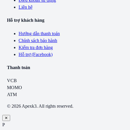
Điều khoản sử dụng
Liên hệ
Hỗ trợ khách hàng
Hướng dẫn thanh toán
Chính sách bảo hành
Kiểm tra đơn hàng
Hỗ trợ (Facebook)
Thanh toán
VCB
MOMO
ATM
© 2026 Apexk3. All rights reserved.
✕
P