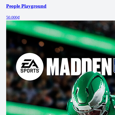
People Playground
50.000₫