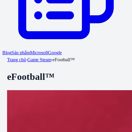
Blog
Sản phẩm
Microsoft
Google
Trang chủ
›
Game Steam
›
eFootball™
eFootball™