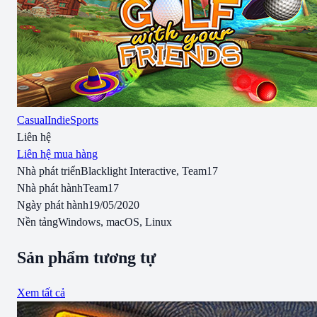
Casual
Indie
Sports
Liên hệ
Liên hệ mua hàng
Nhà phát triển
Blacklight Interactive, Team17
Nhà phát hành
Team17
Ngày phát hành
19/05/2020
Nền tảng
Windows, macOS, Linux
Sản phẩm tương tự
Xem tất cả