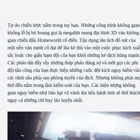
Tự do chiến lược nằm trong tay bạn. Những công trình không gian
khổng lồ bị bỏ hoang gọi là megalith mang địa hình 3D vào không
gian chiến đấu Homeworld cổ điển. Tận dụng tàn tích đổ nát của
một nền văn minh cổ đại để lùa kẻ thù vào một cuộc phục kích xuấ
sắc hoặc che giấu hạm đội của bạn khỏi những kẻ địch hùng mạnh
Các pháo đài đầy rẫy những tháp pháo đáng sợ và mời gọi các phi
đội tấn công của bạn thực hiện những cuộc đột kích nguy hiểm và
các rãnh sâu phía sau phòng tuyến của địch. Nhưng không phải mọ
thứ đều nằm trong tầm kiểm soát của bạn. Các hiện tượng không
gian nguy hiểm như bão hạt và vành đai tiểu hành tinh sẽ thử thách
ngay cả những chỉ huy lão luyện nhất.