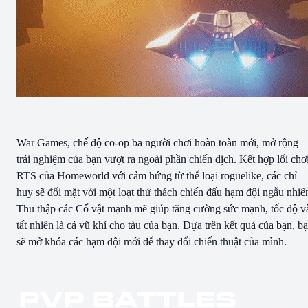
War Games, chế độ co-op ba người chơi hoàn toàn mới, mở rộng
trải nghiệm của bạn vượt ra ngoài phần chiến dịch. Kết hợp lối chơ
RTS của Homeworld với cảm hứng từ thể loại roguelike, các chỉ
huy sẽ đối mặt với một loạt thử thách chiến đấu hạm đội ngẫu nhiê
Thu thập các Cổ vật mạnh mẽ giúp tăng cường sức mạnh, tốc độ v
tất nhiên là cả vũ khí cho tàu của bạn. Dựa trên kết quả của bạn, b
sẽ mở khóa các hạm đội mới để thay đổi chiến thuật của mình.