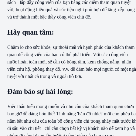
sách - lấp đầy công viên của bạn bằng các điểm tham quan tuyệt
vời, hoạt động hiệu quả và các tiện nghi phù hợp để tăng xếp hạng
và trở thành một bậc thầy công viên chủ đề.
Hãy quan tâm:
Chăm lo cho sức khỏe, sự thoải mái và hạnh phúc của khách tham
quan để công viên của bạn có thể phát triển. Với các công viên
nước hoàn toàn mới, sẽ cần có bóng râm, kem chống nắng, nhân
viên cứu hộ, phòng thay đồ, v.v. để đảm bảo mọi người có một ng
tuyệt vời nhất cả trong và ngoài hồ bơi.
Đảm bảo sự hài lòng:
Việc thấu hiểu mong muốn và nhu cầu của khách tham quan chưa
bao giờ dễ dàng hơn thế! Tính năng 'bản đồ nhiệt' mới cho phép b
nắm bắt nhu cầu của toàn bộ công viên chỉ trong nháy mắt trước kh
đi sâu vào chi tiết - chỉ cần chọn bất kỳ vị khách nào để xem họ và
nhóm đi cùng đang tận hưởng công viên của bạn ra sao.