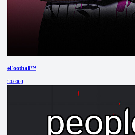
eFootball™
50.000₫