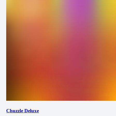
Chuzzle Deluxe