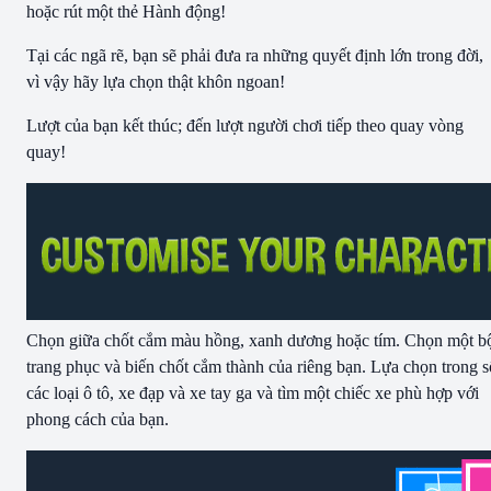
hoặc rút một thẻ Hành động!
Tại các ngã rẽ, bạn sẽ phải đưa ra những quyết định lớn trong đời,
vì vậy hãy lựa chọn thật khôn ngoan!
Lượt của bạn kết thúc; đến lượt người chơi tiếp theo quay vòng
quay!
Chọn giữa chốt cắm màu hồng, xanh dương hoặc tím. Chọn một b
trang phục và biến chốt cắm thành của riêng bạn. Lựa chọn trong s
các loại ô tô, xe đạp và xe tay ga và tìm một chiếc xe phù hợp với
phong cách của bạn.