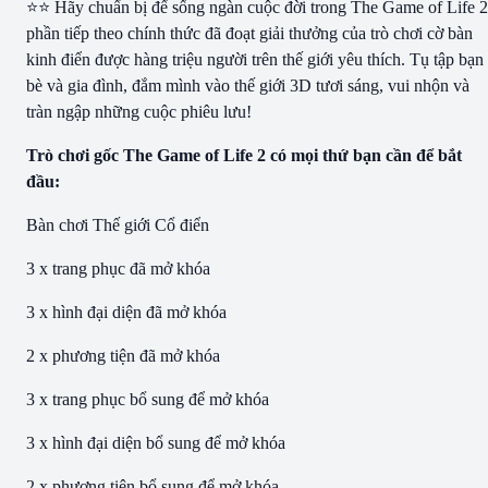
⭐⭐ Hãy chuẩn bị để sống ngàn cuộc đời trong The Game of Life 2
phần tiếp theo chính thức đã đoạt giải thưởng của trò chơi cờ bàn
kinh điển được hàng triệu người trên thế giới yêu thích. Tụ tập bạn
bè và gia đình, đắm mình vào thế giới 3D tươi sáng, vui nhộn và
tràn ngập những cuộc phiêu lưu!
Trò chơi gốc The Game of Life 2 có mọi thứ bạn cần để bắt
đầu:
Bàn chơi Thế giới Cổ điển
3 x trang phục đã mở khóa
3 x hình đại diện đã mở khóa
2 x phương tiện đã mở khóa
3 x trang phục bổ sung để mở khóa
3 x hình đại diện bổ sung để mở khóa
2 x phương tiện bổ sung để mở khóa