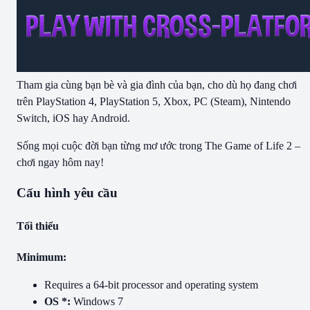
Tham gia cùng bạn bè và gia đình của bạn, cho dù họ đang chơi
trên PlayStation 4, PlayStation 5, Xbox, PC (Steam), Nintendo
Switch, iOS hay Android.
Sống mọi cuộc đời bạn từng mơ ước trong The Game of Life 2 –
chơi ngay hôm nay!
Cấu hình yêu cầu
Tối thiểu
Minimum:
Requires a 64-bit processor and operating system
OS *:
Windows 7