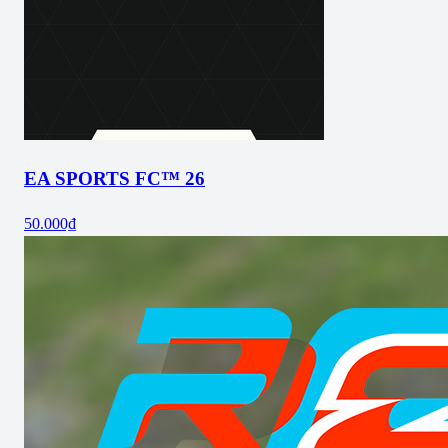
EA SPORTS FC™ 26
50.000₫