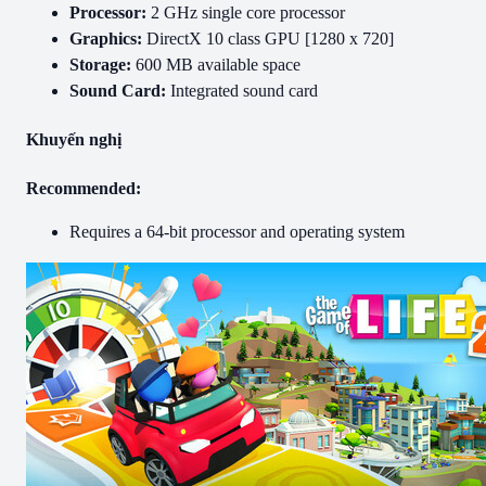
Processor:
2 GHz single core processor
Graphics:
DirectX 10 class GPU [1280 x 720]
Storage:
600 MB available space
Sound Card:
Integrated sound card
Khuyến nghị
Recommended:
Requires a 64-bit processor and operating system