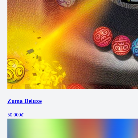
Zuma Deluxe
50.000₫