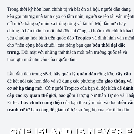
Trong thời kỳ hỗn loạn chính trị và bất ổn xã hội, người dân đang
kêu gọi những nhà lãnh đạo có tầm nhìn, người sẽ lèo lái vận mện
đất nước bằng sự nhìn xa trông rộng và tài trí. Một lần nữa hãy
chứng tỏ bản thân là một nhà độc tài đáng sợ hoặc một chính khác
yêu chuộng hòa bình trên quốc đảo
Tropico
và định hình vận mện
cho "nền cộng hòa chuối" của riêng bạn qua
bốn
thời đại đặc
trưng
. Đối mặt với những thử thách mới trên trường quốc tế và
luôn ghi nhớ nhu cầu của người dân.
Lần đầu tiên trong sê-ri, hãy quản lý
quần đảo
rộng lớn,
xây cầu
để kết nối các hòn đảo và sử dụng các phương tiện
giao thông và
cơ sở hạ tầng
mới. Cử người Tropico của bạn đi đột kích để
đánh
cắp các kỳ quan thế giới
, bao gồm Tượng Nữ thần Tự do và Thá
Eiffel.
Tùy chỉnh cung điện
của bạn theo ý muốn và đọc
diễn vă
tranh cử
từ ban công để giành được sự ủng hộ của các thần dân.