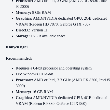
Processor:
AMD or Intel, 3 GHz (AMD A10 7850K, Intel
i3-2000)
Memory:
8 GB RAM
Graphics:
AMD/NVIDIA dedicated GPU, 2GB dedicated
VRAM (Radeon HD 7870, Geforce GTX 750)
DirectX:
Version 11
Storage:
16 GB available space
Khuyến nghị
Recommended:
Requires a 64-bit processor and operating system
OS:
Windows 10 64-bit
Processor:
AMD or Intel, 3.3 GHz (AMD FX 8300, Intel i5
3000)
Memory:
16 GB RAM
Graphics:
AMD/NVIDIA dedicated GPU, 4GB dedicated
VRAM (Radeon R9 380, Geforce GTX 960)