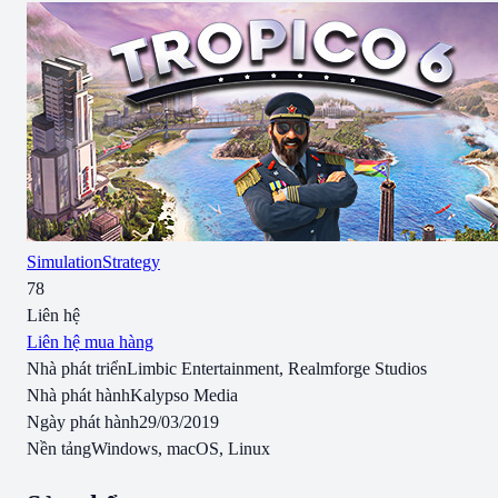
Simulation
Strategy
78
Liên hệ
Liên hệ mua hàng
Nhà phát triển
Limbic Entertainment, Realmforge Studios
Nhà phát hành
Kalypso Media
Ngày phát hành
29/03/2019
Nền tảng
Windows, macOS, Linux