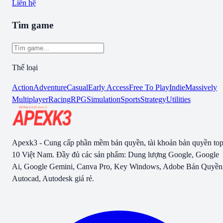
Liên hệ
Tìm game
Thể loại
Action
Adventure
Casual
Early Access
Free To Play
Indie
Massively
Multiplayer
Racing
RPG
Simulation
Sports
Strategy
Utilities
Apexk3 - Cung cấp phần mềm bản quyền, tài khoản bản quyền to
10 Việt Nam. Đầy đủ các sản phẩm: Dung lượng Google, Google
Ai, Google Gemini, Canva Pro, Key Windows, Adobe Bản Quyền
Autocad, Autodesk giá rẻ.