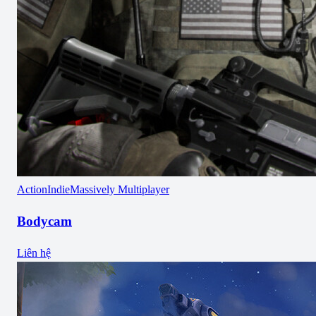
Action
Indie
Massively Multiplayer
Bodycam
Liên hệ