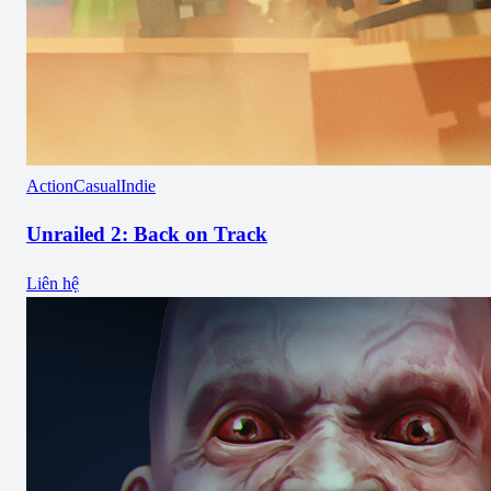
Action
Casual
Indie
Unrailed 2: Back on Track
Liên hệ